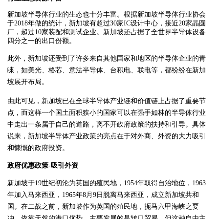
新加坡半导体行业的生态也十分丰富。根据新加坡半导体行业协会
于2018年做的统计，新加坡有超过30家IC设计中心，接近20家晶圆
厂，超过10家装配和测试企业。新加坡还占据了全世界半导体设备
四分之一的出口份额。
此外，新加坡还受到了许多来自其他国家和地区的半导体企业的青
睐，如美光、格芯、意法半导体、台积电、联电等，都纷纷在新加
坡展开布局。
由此可见，新加坡已在全球半导体产业链和价值链上占据了重要节
点，而这样一个国土面积狭小的国家可以在强手如林的半导体行业
中走出一条属于自己的道路，离不开政府政策的扶持和引导。具体
说来，新加坡半导体产业政策的亮点在于对外商、外资的大力吸引
和慷慨的政府投资。
政府优惠政策-吸引外资
新加坡于19世纪初沦为英国的殖民地，1954年取得自治地位，1963
年加入马来西亚，1965年8月9日脱离马来西亚，成立新加坡共和
国。在二战之前，新加坡作为英国的殖民地，扼马六甲海峡之要
冲，依靠天然的港口优势，主要发展的是转口贸易。但这种自由主