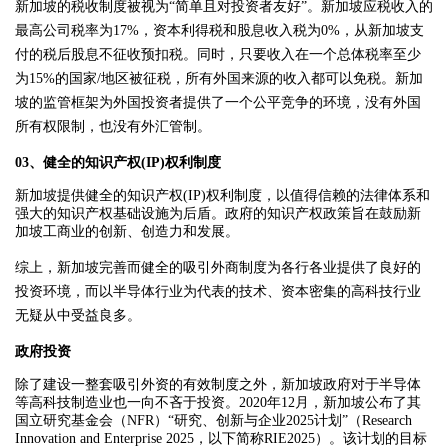
新加坡的税收制度被视为“简单且对投资者友好”。新加坡应税收入的
最高公司税率为17%，资本利得税和股息收入税为0%，从新加坡支
付的税后股息不征收预扣税。同时，只要收入在一个总体税率至少
为15%的国家/地区被征税，所有外国来源的收入都可以免税。新加
坡的监管框架为外国投资者提供了一个公平竞争的环境，没有外国
所有权限制，也没有外汇管制。
03、
健全的知识产权(IP)权利制度
新加坡提供健全的知识产权(IP)权利制度，以值得信赖的法律体系和
强大的知识产权基础设施为后盾。政府的知识产权政策旨在鼓励新
加坡工商业的创新、创造力和发展。
综上，新加坡完善而健全的吸引外商制度为各行各业提供了良好的
投资环境，而以半导体行业为代表的技术、资本密集的高科技行业
无疑从中受益良多。
政府投资
除了建设一整套吸引外资的有效制度之外，新加坡政府对于半导体
等高科技制造业也一向不吝于投资。2020年12月，新加坡公布了其
国立研究基金会（NFR）“研究、创新与企业2025计划”（Research
Innovation and Enterprise 2025，以下简称RIE2025）。该计划的目标