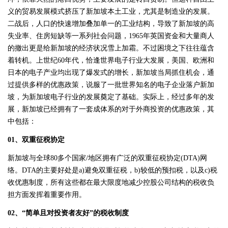
义的贸易发展模式挤压了新加坡本土工业，尤其是制造业的发展。
二战后，人口的快速增加叠加单一的工业结构，导致了新加坡的高
失业率、住房短缺等一系列社会问题，1965年英国资金和大量商人
的撤出更是给新加坡的经济状况雪上加霜。不过困境之下往往蕴含
着转机。上世纪60年代，恰逢世界电子行业大发展，美国、欧洲和
日本的电子产业均出现了爆发式的增长，新加坡当局抓住机会，通
过提供多样的优惠政策，说服了一批世界知名的电子企业落户新加
坡，为新加坡电子行业的发展奠定了基础。实际上，经过多年的发
展，新加坡已经拥有了一套成体系的对于外商投资的优惠政策，其
中包括：
01、
双重征税协定
新加坡与全球80多个国家/地区拥有广泛的双重征税协定(DTA)网
络。DTA的主要好处是a)避免双重征税，b)较低的预扣税，以及c)税
收优惠制度，所有这些都在最大限度地减少控股公司结构的税收负
担方面发挥着重要作用。
02、
“简单且对投资者友好”的税收制度