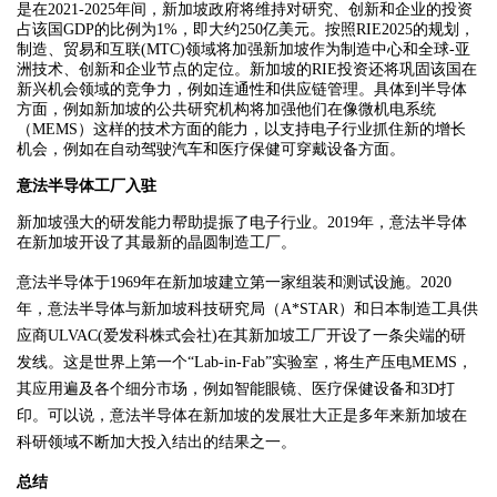
是在2021-2025年间，新加坡政府将维持对研究、创新和企业的投资
占该国GDP的比例为1%，即大约250亿美元。按照RIE2025的规划，
制造、贸易和互联(MTC)领域将加强新加坡作为制造中心和全球-亚
洲技术、创新和企业节点的定位。新加坡的RIE投资还将巩固该国在
新兴机会领域的竞争力，例如连通性和供应链管理。具体到半导体
方面，例如新加坡的公共研究机构将加强他们在像微机电系统
（MEMS）这样的技术方面的能力，以支持电子行业抓住新的增长
机会，例如在自动驾驶汽车和医疗保健可穿戴设备方面。
意法半导体工厂入驻
新加坡强大的研发能力帮助提振了电子行业。2019年，意法半导体
在新加坡开设了其最新的晶圆制造工厂。
意法半导体于1969年在新加坡建立第一家组装和测试设施。2020
年，意法半导体与新加坡科技研究局（A*STAR）和日本制造工具供
应商ULVAC(爱发科株式会社)在其新加坡工厂开设了一条尖端的研
发线。这是世界上第一个“Lab-in-Fab”实验室，将生产压电MEMS，
其应用遍及各个细分市场，例如智能眼镜、医疗保健设备和3D打
印。可以说，意法半导体在新加坡的发展壮大正是多年来新加坡在
科研领域不断加大投入结出的结果之一。
总结