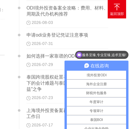

ODI境外投资备案全攻略：费用、材料、
到：
周期及代办机构推荐
返回顶部
2026-08-03
申请odi业务登记凭证注意事项
2026-07-31
服务至臻,专业至臻,追求至臻!
如何选择一家靠谱的ODI代理公司
2026-07-29
在线咨询
境外投资ODI
泰国跨境股权处置与关联方融资：TFRS
下的会计难题与泰国利得税的“资本与收
海外企业注册
益”之争
财税外包服务
2026-07-23
年度审计
上海境外投资备案再提速：全流程30个
专项审计
工作日
泰国BOI
2026-07-17
企业出海全协助