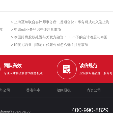
>
上海至臻联合会计师事务所（普通合伙）事务所成功入选上海市企业走出去专业服务联盟第二批
荐
>
申请odi业务登记凭证注意事项
>
泰国跨境股权处置与关联方融资：TFRS下的会计难题与泰国利得税的“资本与收益”之争
>
印度尼西亚（印尼）代账公司怎么选？注意事项
团队高效
诚信规范
专业人才精诚合作为服务提速
企业服务老品牌，服务可
外公司
香港年审
做账报税
内资公司
400-990-8829
_zhang@epa-cpa.com