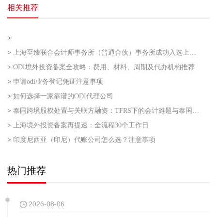
相关推荐
>
>
上海至臻联合会计师事务所（普通合伙）事务所成功入选上海市企业走出去专业服务联盟第二批
>
ODI境外投资备案全攻略：费用、材料、周期及代办机构推荐
>
申请odi业务登记凭证注意事项
>
如何选择一家靠谱的ODI代理公司
>
泰国跨境股权处置与关联方融资：TFRS下的会计难题与泰国利得税的“资本与收益”之争
>
上海境外投资备案再提速：全流程30个工作日
>
印度尼西亚（印尼）代账公司怎么选？注意事项
热门推荐
2026-08-06