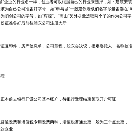
城”企业的行业名一样，创业者可以根据自己的行业来选择，如：建筑安
该为自己公司准备好字号，如“申与城”一般建议老板们名字尽量备选在1
为初创公司的字号，如“辉煌”、“高山”另外尽量选取两个子的作为公司字
身份证准备好后前往浦东公司注册大厅
产证复印件，房产信息单，公司章程，股东会决议，指定委托人，名称核
办理
照正本前去银行开设公司基本账户，待银行受理结束领取开户可证
税普通发票和增值税专用发票两种，增值税普通发票一般为三个点发票，
雄达企业