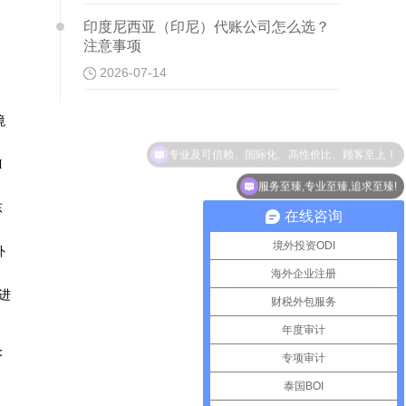
印度尼西亚（印尼）代账公司怎么选？
注意事项
2026-07-14
境
专业及可信赖、国际化、高性价比、顾客至上！
I
服务至臻,专业至臻,追求至臻!
东
在线咨询
境外投资ODI
外
海外企业注册
进
财税外包服务
年度审计
：
专项审计
泰国BOI