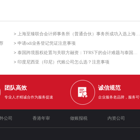
>
上海至臻联合会计师事务所（普通合伙）事务所成功入选上海市企业走出去专业服务联盟第二批
荐
>
申请odi业务登记凭证注意事项
>
泰国跨境股权处置与关联方融资：TFRS下的会计难题与泰国利得税的“资本与收益”之争
>
印度尼西亚（印尼）代账公司怎么选？注意事项
团队高效
诚信规范
专业人才精诚合作为服务提速
企业服务老品牌，服务可
外公司
香港年审
做账报税
内资公司