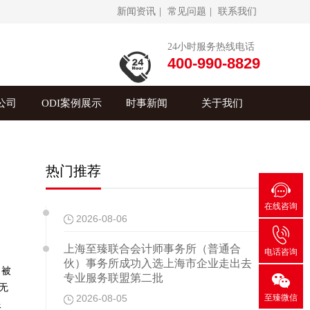
新闻资讯
|
常见问题
|
联系我们
24小时服务热线电话
400-990-8829
公司
ODI案例展示
时事新闻
关于我们
热门推荐

在线咨询
2026-08-06

上海至臻联合会计师事务所（普通合
电话咨询
伙）事务所成功入选上海市企业走出去
，被

专业服务联盟第二批
无
至臻微信
2026-08-05
限