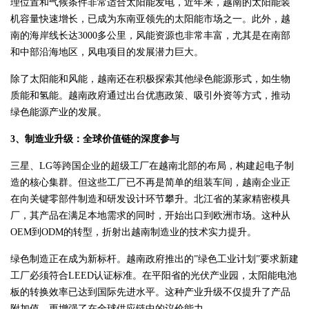
理位置和气候条件非常适合太阳能发电，近年来，越南的太阳能装
机容量快速增长，已成为东南亚领先的太阳能市场之一。此外，越
南的海岸线长达3000多公里，风能资源也非常丰富，尤其是在南部
和中部沿海地区，风电项目的发展潜力巨大。
除了太阳能和风能，越南还在积极探索其他绿色能源形式，如生物
质能和氢能。越南政府通过出台优惠政策、吸引外资等方式，推动
绿色能源产业的发展。
3、制造业升级：全球价值链的深度参与
三星、LG等跨国企业的超级工厂在越南北部的布局，构建起电子制
造的核心集群。但这些工厂已不再是简单的组装车间，越南企业正
在向关键零部件制造和研发设计环节攀升。北江省的某家精密模具
厂，其产品在满足本地需求的同时，开始出口到欧洲市场。这种从
OEM到ODM的转型，折射出越南制造业的技术实力提升。
绿色制造正在成为新标杆。越南政府推出的”绿色工业计划”要求新建
工厂必须符合LEED认证标准。在平阳省的光伏产业园，太阳能电池
板的转换效率已达到国际先进水平。这种产业升级不仅提升了产品
附加值，更增强了在全球供应链中的议价能力。