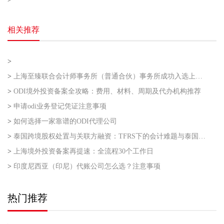
相关推荐
>
>
上海至臻联合会计师事务所（普通合伙）事务所成功入选上海市企业走出去专业服务联盟第二批
>
ODI境外投资备案全攻略：费用、材料、周期及代办机构推荐
>
申请odi业务登记凭证注意事项
>
如何选择一家靠谱的ODI代理公司
>
泰国跨境股权处置与关联方融资：TFRS下的会计难题与泰国利得税的“资本与收益”之争
>
上海境外投资备案再提速：全流程30个工作日
>
印度尼西亚（印尼）代账公司怎么选？注意事项
热门推荐