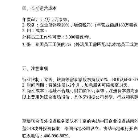
四、长期运营成本
年度审计：2万–5万泰铢。
2. 税务：企业所得税20%，增值税7%（年营业额超180万泰
3. 用工成本：
外籍员工工作许可费：3,000泰铢/年。
社保：泰国员工工资的5%（外籍员工需匹配4名本地员工或
五、注意事项
行业限制：零售、旅游等需泰籍股东持股51%，BOI认证企
2. 时间周期：普通注册1-2个月，加急服务可缩短至14天。
3. 隐性成本：地址不合规可能罚款10万泰铢，注册资本虚高
以上费用为综合市场报价，具体需根据公司类型、行业和实
至臻联合海外投资服务团队有丰富的协助中国企业投资越南
盖ODI境外投资备案、泰国当地公司设立、协助当地银行开
联系电话：400-990-8829。