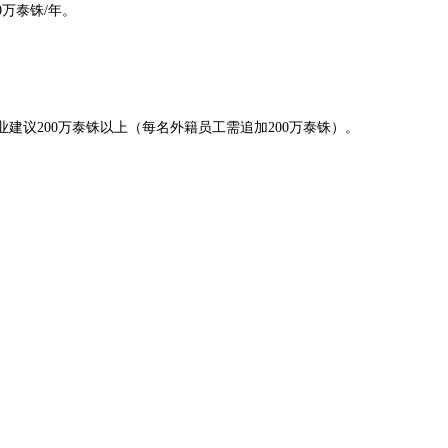
0万泰铢/年。
业建议200万泰铢以上（每名外籍员工需追加200万泰铢）。