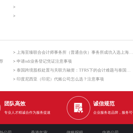
>
>
>
上海至臻联合会计师事务所（普通合伙）事务所成功入选上海市企业走出去专业服务联盟第二批
荐
>
申请odi业务登记凭证注意事项
>
泰国跨境股权处置与关联方融资：TFRS下的会计难题与泰国利得税的“资本与收益”之争
>
印度尼西亚（印尼）代账公司怎么选？注意事项
团队高效
诚信规范
专业人才精诚合作为服务提速
企业服务老品牌，服务可
外公司
香港年审
做账报税
内资公司