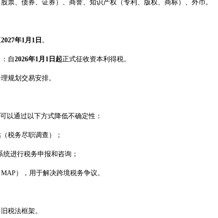
（股票、债券、证券）、商誉、知识产权（专利、版权、商标）、外币。
至
2027年1月1日
。
）：自
2026年1月1日起
正式征收资本利得税。
合理规划交易安排。
你可以通过以下方式降低不确定性：
估（税务尽职调查）；
系统进行税务申报和咨询；
MAP），用于解决跨境税务争议。
新了旧税法框架。