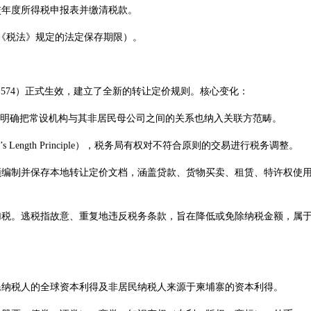
交年度所得税申报表并缴清税款。
《税法》规定的法定保存期限）。
s No.574）正式生效，建立了全新的转让定价规则。核心变化：
且明确把常设机构与其非居民母公司之间的关系也纳入关联方范畴。
Length Principle），税务局有权对不符合原则的交易进行税务调整。
须编制并保存本地转让定价文档，涵盖贷款、货物买卖、租赁、特许权使
加税。逃税指故意、重复地违反税务条款，旨在降低或免除纳税金额，属
民纳税人的全球资本利得及非居民纳税人来源于柬埔寨的资本利得。