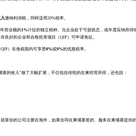
收入
缴纳利润税，同样适用20%税率。
的年营业额的
1%
计征的独立税种。当企业处于亏损状态，或年度应纳所得
存良好的企业和合格投资项目（QIP）可申请免征。
QIP）在免税期内可享受
0%
或
9%
的优惠税率。
于柬埔寨的收入”做了大幅扩展，不仅包括传统的在柬经营所得，还包括：
。就算你的公司注册在海外，如果合同在柬埔寨签的、服务在柬埔寨提供