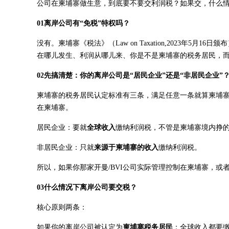
公司在柬埔寨做生意，到底要不要交利润税？如果交，什么
01离岸公司有“免税”特权吗？
没有。柬埔寨《税法》（Law on Taxation,2023年
在哪儿发生、利润从哪儿来、你是不是柬埔寨的税务居民，而
02先搞清楚：你的离岸公司是“居民企业”还是“非居民企业”
柬埔寨的税务居民认定标准有三条，满足任意一条就算柬埔
在柬埔寨。
居民企业：要就
全球收入
缴纳利润税，不管是柬埔寨境内挣
非居民企业：只就
来源于柬埔寨的收入
缴纳利润税。
所以，如果你那家开曼/BVI公司实际管理控制在柬埔寨，
03什么情况下离岸公司要交税？
核心原则两条：
如果你的离岸公司被认定为
柬埔寨税务居民
：全球收入都要