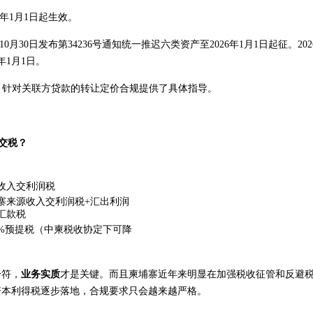
25年1月1日起生效。
5年10月30日发布第34236号通知统一推迟六类资产至2026年1月1日起征。202
年1月1日。
发布，针对关联方贷款的转让定价合规提供了具体指导。
交税？
收入交利润税
寨来源收入交利润税+汇出利润
%汇款税
4%预提税（中柬税收协定下可降
）
身符，
业务实质
才是关键。而且柬埔寨近年来明显在加强税收征管和反避
资本利得税逐步落地，合规要求只会越来越严格。