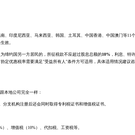
南、印度尼西亚、马来西亚、韩国、土耳其、中国香港、中国澳门等11
未生效。
人为缔约国另一方居民的，所征税款不应超过股息总额的
10%
，利息、特
协定优惠税率需要满足”受益所有人”条件方可适用，具体适用情况建议
求跟本地公司完全一样：
证。分支机构注册后还会同时取得专利税证书和增值税证书。
1%）、增值税（10%）、代扣税、工资税等。