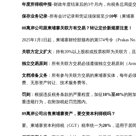
年度所得税申报
–财政年度结束后的3个月内，向税务总局提
保存业务记录
–所有会计记录和凭证须保留至少
10年
（柬埔寨
08离岸公司跟柬埔寨关联方有交易？转让定价新规要注意！
2025年1月1日起，柬埔寨财经部颁布的第574号令（Praka
关联方定义扩大
：持有20%以上股权或投票权即为关联方，
独立交易原则
：所有关联方交易必须遵循独立交易原则（Arm’s 
文档准备义务
：所有参与关联方交易的柬埔寨实体，每年必
费、无形资产转让、技术服务费等。
罚则
：根据违反税务条款的严重程度，加征
10%至40%
的附
重违规行为，在附加税处罚范围内。
09离岸公司出售柬埔寨资产，要交资本利得税吗？
要。柬埔寨资本利得税（CGT）税率统一为
20%
，适用于居