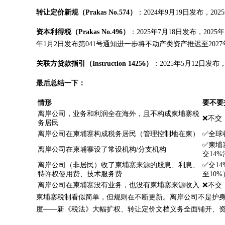
转让定价新规（Prakas No.574）
：2024年9月19日发布，20
资本利得税（Prakas No.496）
：2025年7月18日发布，202
年1月2日发布第041号通知进一步将不动产类资产推迟至2027
关联方贷款指引（Instruction 14256）
：2025年5月12日
最后总结一下：
情形
要不要
离岸公司，业务和利润全在海外，且不构成柬埔寨税
❌不交
务居民
离岸公司在柬埔寨构成税务居民（管理控制地在柬）
✅全球
✅柬埔
离岸公司在柬埔寨设了常设机构/分支机构
交14
离岸公司（非居民）收了柬埔寨来源的股息、利息、
✅交1
特许权使用费、技术服务费
至10%
离岸公司在柬埔寨没有业务，也没有柬埔寨来源收入
❌不交
柬埔寨税制看似简单，但规则在不断更新。离岸公司不是护
度——新《税法》大幅扩权、转让定价文档义务全面铺开、