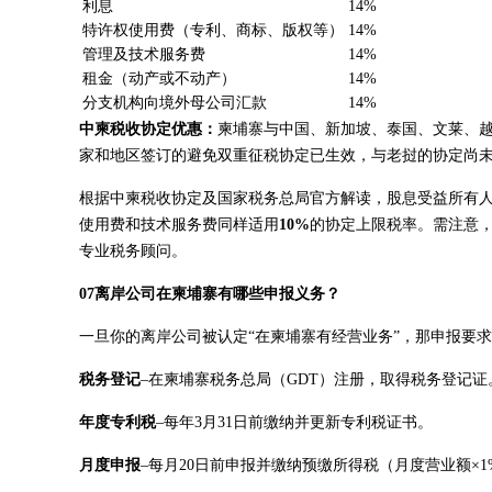
利息
14%
特许权使用费（专利、商标、版权等）
14%
管理及技术服务费
14%
租金（动产或不动产）
14%
分支机构向境外母公司汇款
14%
中柬税收协定优惠：
柬埔寨与中国、新加坡、泰国、文莱、越
家和地区签订的避免双重征税协定已生效，与老挝的协定尚
根据中柬税收协定及国家税务总局官方解读，股息受益所有
使用费和技术服务费同样适用
10%
的协定上限税率。需注意，
专业税务顾问。
07离岸公司在柬埔寨有哪些申报义务？
一旦你的离岸公司被认定“在柬埔寨有经营业务”，那申报要
税务登记
–在柬埔寨税务总局（GDT）注册，取得税务登记
年度专利税
–每年3月31日前缴纳并更新专利税证书。
月度申报
–每月20日前申报并缴纳预缴所得税（月度营业额×