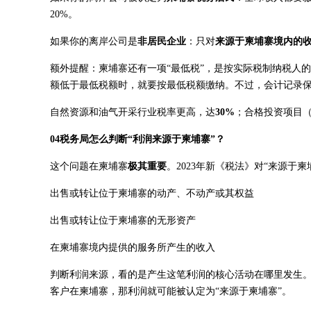
20%。
如果你的离岸公司是
非居民企业
：只对
来源于柬埔寨境内的
额外提醒：柬埔寨还有一项“最低税”，是按实际税制纳税人
额低于最低税额时，就要按最低税额缴纳。不过，会计记录保
自然资源和油气开采行业税率更高，达
30%
；合格投资项目（
04税务局怎么判断“利润来源于柬埔寨”？
这个问题在柬埔寨
极其重要
。2023年新《税法》对“来源
出售或转让位于柬埔寨的动产、不动产或其权益
出售或转让位于柬埔寨的无形资产
在柬埔寨境内提供的服务所产生的收入
判断利润来源，看的是产生这笔利润的核心活动在哪里发生
客户在柬埔寨，那利润就可能被认定为“来源于柬埔寨”。