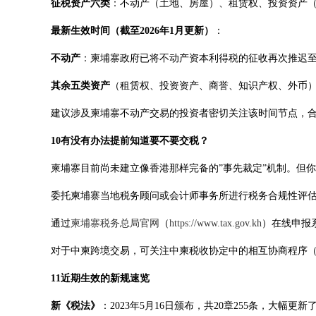
征税资产六类
：不动产（土地、房屋）、租赁权、投资资产
最新生效时间（截至2026年1月更新）
：
不动产
：柬埔寨政府已将不动产资本利得税的征收再次推迟
其余五类资产
（租赁权、投资资产、商誉、知识产权、外币
建议涉及柬埔寨不动产交易的投资者密切关注该时间节点，
10有没有办法提前知道要不要交税？
柬埔寨目前尚未建立像香港那样完备的”事先裁定”机制。但
委托柬埔寨当地税务顾问或会计师事务所进行税务合规性评
通过
柬埔寨税务总局官网
（
https://www.tax.gov.kh
）在线申报
对于中柬跨境交易，可关注中柬税收协定中的相互协商程序（
11近期生效的新规速览
新《税法》
：2023年5月16日颁布，共20章255条，大幅更