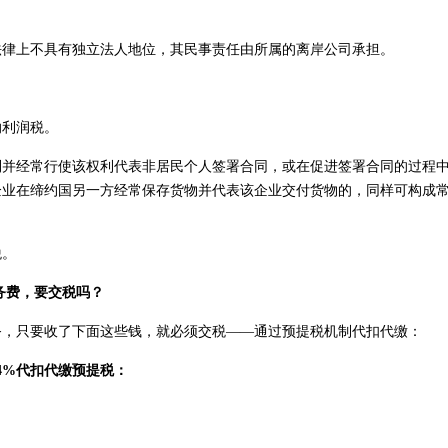
法律上不具有独立法人地位，其民事责任由所属的离岸公司承担。
纳利润税。
权利并经常行使该权利代表非居民个人签署合同，或在促进签署合同的过程
企业在缔约国另一方经常保存货物并代表该企业交付货物的，同样可构成
税。
务费，要交税吗？
务，只要收了下面这些钱，就必须交税——通过预提税机制代扣代缴：
4%代扣代缴预提税：