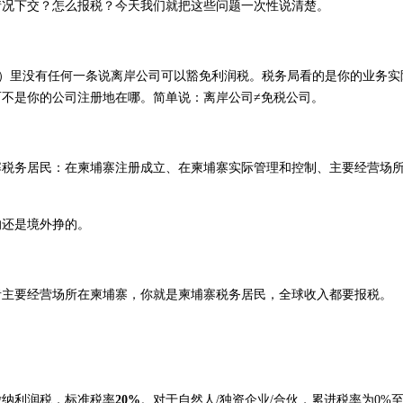
情况下交？怎么报税？今天我们就把这些问题一次性说清楚。
5月16日颁布）里没有任何一条说离岸公司可以豁免利润税。税务局看的是你的业务实
不是你的公司注册地在哪。简单说：离岸公司≠免税公司。
？
寨税务居民：在柬埔寨注册成立、在柬埔寨实际管理和控制、主要经营场
的还是境外挣的。
或者主要经营场所在柬埔寨，你就是柬埔寨税务居民，全球收入都要报税。
缴纳利润税，标准税率
20%
。对于自然人/独资企业/合伙，累进税率为0%