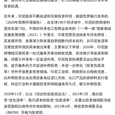
通、通讯等大型基础设施项目建设，巨大的基建市场也给外资带来
投资机遇。
近年来，印尼政府不断改进和完善投资环境，根据世界银行发布的
《2020年营商环境报告》，在全球190个经济体中，印尼的营商便利
度排名第73位。中国对外承包工程商会发布的《“一带一路”国家基础
设施发展指数（2022）》中显示，印度尼西亚连续多年排名榜首，
其发展环境、发展潜力和发展趋势指数均排名前列。从印尼改进和
完善投资环境的具体做法来看，主要有以下举措：2016年，印尼政
府继续完善投资一站式服务并推动税收优惠、宣传推介等政策和措
施，对吸引外资有一定促进作用。印尼投资协调委员会以简化手
续、提升服务的方式促进外商投资，并进一步简化《投资负面清
单》对外开放更多投资领域。印尼工业部、财政部出台税收优惠，
以外商投资企业自用设备免征进口关税、出口产品的原材料实行退
税、特定行业和大规模投资所得税减免等方式，吸引外商投资。
2020年11月，出台《综合性创造就业法》。2021年3月，推出投
资“优先清单”，取代原有的投资“负面清单”，在重点投资领域取消或
放宽股权比例等对外资的限制。2021年4月，将投资协调委员会
（BKPM）升格为投资部。