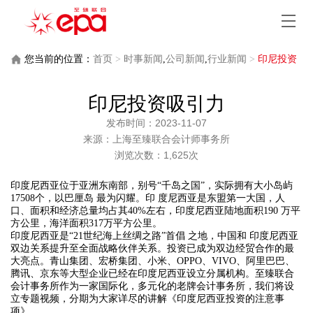
您当前的位置：
首页
>
时事新闻
,
公司新闻
,
行业新闻
>
印尼投资
吸引力
印尼投资吸引力
发布时间：2023-11-07
来源：上海至臻联合会计师事务所
浏览次数：1,625次
印度尼西亚位于亚洲东南部，别号“千岛之国”，实际拥有大小岛屿
17508个，以巴厘岛 最为闪耀。印 度尼西亚是东盟第一大国，人
口、面积和经济总量均占其40%左右，印度尼西亚陆地面积190 万平
方公里，海洋面积317万平方公里。
印度尼西亚是“21世纪海上丝绸之路”首倡 之地，中国和 印度尼西亚
双边关系提升至全面战略伙伴关系。投资已成为双边经贸合作的最
大亮点。青山集团、宏桥集团、小米、OPPO、VIVO、阿里巴巴、
腾讯、京东等大型企业已经在印度尼西亚设立分属机构。至臻联合
会计事务所作为一家国际化，多元化的老牌会计事务所，我们将设
立专题视频，分期为大家详尽的讲解《印度尼西亚投资的注意事
项》。