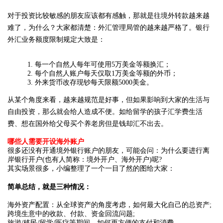
对于投资比较敏感的朋友应该都有感触，那就是往境外转款越来越
难了，为什么？大家都清楚：外汇管理局管的越来越严格了。银行
外汇业务额度限制规定大致是：
1. 每一个自然人每年可使用5万美金等额换汇；
2. 每个自然人账户每天仅取1万美金等额的外币；
3. 外来货币改存现钞每天限额5000美金。
从某个角度来看，越来越规范是好事，但如果影响到大家的生活与
自由投资，那么就会给人造成不便。如给留学的孩子汇学费生活
费、想在国外给父母买个养老房但是钱却汇不出去。
哪些人需要开设海外账户
很多还没有开通境外银行账户的朋友，可能会问：为什么要进行离
岸银行开户(也有人简称：境外开户、海外开户)呢?
其实场景很多，小编整理了一个一目了然的图给大家：
简单总结，就是三种情况：
海外资产配置：从全球资产的角度考虑，如何最大化自己的总资产;
跨境生意中的收款、付款、资金回流问题;
旅游/移民/留学/医疗等期间，如何更方便的支付和消费。