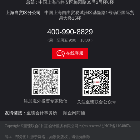
总部 :
中国上海市静安区梅园路35号2号楼6楼
上海自贸区分公司 :
中国上海自由贸易试验区基隆路1号汤臣国际贸
易大楼15楼
400-990-8829
（周一至周五 9:00 ~ 18:00 ）

在线客服
添加境外投资专家微信
关注至臻联合公众号
友情链接：
至臻会计事务所
顺企网商铺
Copyright ©至臻联合(中国)会计服务有限公司 rights reserved
沪ICP备11048674
号-4
部分图片源于网络，如涉及版权，请告知删除