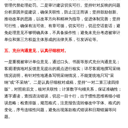
管理代替处理处罚。二是审计建议切实可行。坚持针对反映的问题
分析原因并提建议，确保关联性，防止泛泛而谈；坚持鼓励创新、
推动改革的思路，以改革方向和精神为指导，促进体制完善；坚持
可行性，确保有法可依、有章可循，切实可行，切忌空话套话；避
免处理意见不够明确具体，不具备操作性；避免未充分考虑被审计
单位和第三方权益主体形成的法律关系，引发诉讼等。
五、充分沟通意见，认真仔细校对。
一是重视被审计单位意见，通过口头、书面等形式充分沟通意见；
客观谨慎地对反馈意见提出的观点进行核实；详尽客观地撰写采纳
情况说明，有针对性地逐条写明采纳情况，不能笼统地只写“采
纳”或“不采纳”。二是认真仔细校对成稿，坚持“一对二算三读四排
版”，对照前后文，核对关联性；计算数字勾稽关系，保证准确性；
逐字通读，查找语法错误，切忌一目十行，出于惯性思维将细小错
误忽略；检查排版，规范格式，注意报告流转修改中字体、格式的
变化，序号连续性问题，避免出现落款格式错误和日期错漏等问
题。