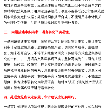
规对所描述事实有效，应避免使用目前仍未废止但不符合改革方向
和精神的法规条款；引用法规要规范，尽量不要将“定义式”条款或处
罚条款作为定性依据；处理处罚依据应合规，不能引用非审计机关
的处理处罚依据，引用法律法规时应注意例外条款。
三、 问题描述事实清晰，语言转化平实易懂。
一是问题描述事实清晰，应坚持从审计证据到审计事实，审计事实
到审计定性逻辑思路，逻辑链条要严密，切忌简单粗暴、生搬硬
套，如未召开会议，不等于未经集体研究（传签等方式也是集体研
究的一种）。二是语言文风应客观平实，坚持写实为主，避免主观
笼统，如较高、较低等；行文应理清事件的来龙去脉，按时间先后
顺序梳理各取证间的关系，注意把握证据中的关键细节，注意区分
主要事实（违规事实）和次要事实（如可疑资金往来），不能主次
颠倒；将专业术语转化为常用语言，如对3C认证（强制性产品认证
制度）等专属名词应进行适当转化。
四、处理意见应依法依规，审计建议应切实可行。
一是审计处理意见依法依规，防止出现该处理的不处理，如以加强