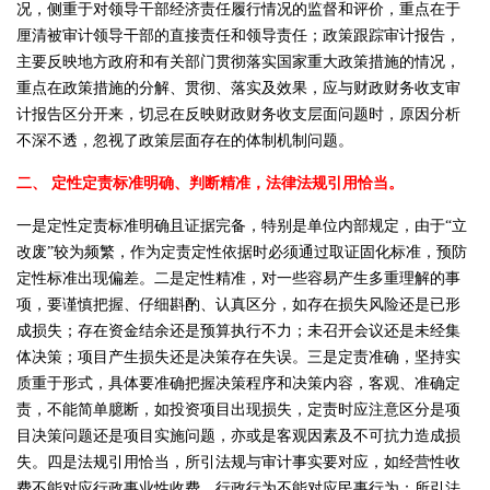
况，侧重于对领导干部经济责任履行情况的监督和评价，重点在于
厘清被审计领导干部的直接责任和领导责任；政策跟踪审计报告，
主要反映地方政府和有关部门贯彻落实国家重大政策措施的情况，
重点在政策措施的分解、贯彻、落实及效果，应与财政财务收支审
计报告区分开来，切忌在反映财政财务收支层面问题时，原因分析
不深不透，忽视了政策层面存在的体制机制问题。
二、 定性定责标准明确、判断精准，法律法规引用恰当。
一是定性定责标准明确且证据完备，特别是单位内部规定，由于“立
改废”较为频繁，作为定责定性依据时必须通过取证固化标准，预防
定性标准出现偏差。二是定性精准，对一些容易产生多重理解的事
项，要谨慎把握、仔细斟酌、认真区分，如存在损失风险还是已形
成损失；存在资金结余还是预算执行不力；未召开会议还是未经集
体决策；项目产生损失还是决策存在失误。三是定责准确，坚持实
质重于形式，具体要准确把握决策程序和决策内容，客观、准确定
责，不能简单臆断，如投资项目出现损失，定责时应注意区分是项
目决策问题还是项目实施问题，亦或是客观因素及不可抗力造成损
失。四是法规引用恰当，所引法规与审计事实要对应，如经营性收
费不能对应行政事业性收费，行政行为不能对应民事行为；所引法