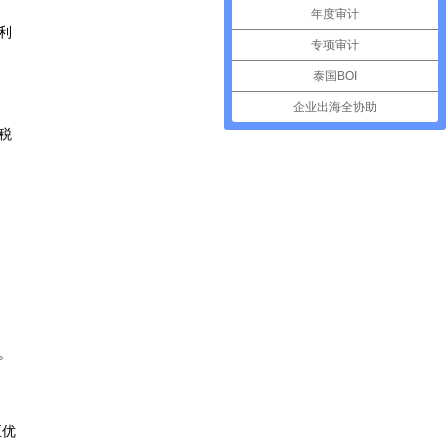
年度审计
利
专项审计
泰国BOI
企业出海全协助
税
。
至优