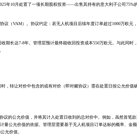
025年10月处置了一项长期股权投资——出售其持有的意大利子公司75%
协议（VAM）。协议约定：若无人机项目后续年度订单超过1000万欧元
回收期长达7-8年。管理层预计最终能收回投资成本550万欧元。与此同时
。
子公司时，转让对价中包含的或有对价（即对赌协议）需在处置日按公允价值
对赌协议的公允价值，并将其计入处置日收到的总对价中。例如，虽然首笔款
”正是计量公允价值的依据。管理层需要基于无人机项目订单达标的概率、金
的公允价值。