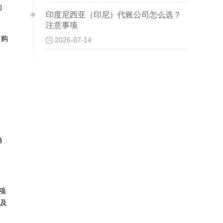
的
印度尼西亚（印尼）代账公司怎么选？
注意事项
，购
2026-07-14
，
确
项
额及