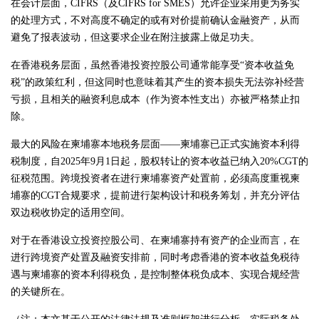
在会计层面，CIFRS（及CIFRS for SMES）允许企业采用更为务实
的处理方式，不对高度不确定的或有对价提前确认金融资产，从而
避免了报表波动，但这要求企业在附注披露上做足功夫。
在香港税务层面，虽然香港投资控股公司通常能享受“资本收益免
税”的政策红利，但这同时也意味着其产生的资本损失无法弥补经营
亏损，且相关的融资利息成本（作为资本性支出）亦被严格禁止扣
除。
最大的风险在柬埔寨本地税务层面——柬埔寨已正式实施资本利得
税制度，自2025年9月1日起，股权转让的资本收益已纳入20%CGT的
征税范围。跨境投资者在进行柬埔寨资产处置前，必须高度重视柬
埔寨的CGT合规要求，提前进行架构设计和税务筹划，并充分评估
双边税收协定的适用空间。
对于在香港设立投资控股公司、在柬埔寨持有资产的企业而言，在
进行跨境资产处置及融资安排前，同时考虑香港的资本收益免税待
遇与柬埔寨的资本利得税负，是控制整体税负成本、实现合规经营
的关键所在。