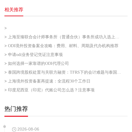
相关推荐
>
>
上海至臻联合会计师事务所（普通合伙）事务所成功入选上海市企业走出去专业服务联盟第二批
>
ODI境外投资备案全攻略：费用、材料、周期及代办机构推荐
>
申请odi业务登记凭证注意事项
>
如何选择一家靠谱的ODI代理公司
>
泰国跨境股权处置与关联方融资：TFRS下的会计难题与泰国利得税的“资本与收益”之争
>
上海境外投资备案再提速：全流程30个工作日
>
印度尼西亚（印尼）代账公司怎么选？注意事项
热门推荐
2026-08-06