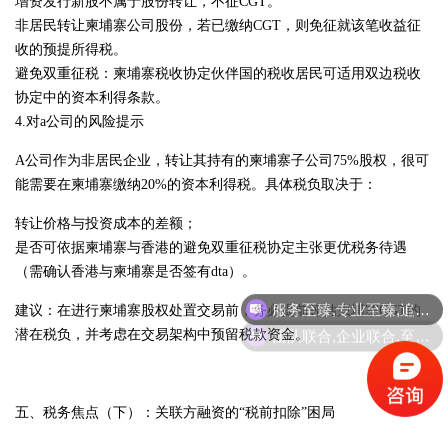
增资发行新股不属于股份转让，不征CGT。
非居民转让柬埔寨公司股份，若已缴纳CGT，则免征就该笔收益征
收的预提所得税。
避免双重征税：柬埔寨税收协定伙伴国的税收居民可适用双边税收
协定中的资本利得条款。
4.对a公司的风险提示
A公司作为非居民企业，转让其持有的柬埔寨子公司75%股权，很可
能需要在柬埔寨缴纳20%的资本利得税。具体税负取决于：
转让价格与投资成本的差额；
是否可依据柬埔寨与香港的避免双重征税协定主张更优税务待遇
（需确认香港与柬埔寨是否签有dta）。
服务至臻,专业至臻,追求至臻!
建议：在进行柬埔寨股权处置交易前，务必提前评估柬埔寨CGT的
团队联合,企业联合,至臻联合!
潜在税负，并考虑在交易架构中预留税款资金。
五、税务焦点（下）：关联方融资的“税前扣除”困局