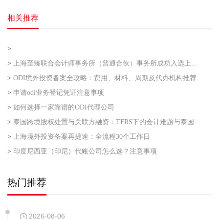
相关推荐
>
>
上海至臻联合会计师事务所（普通合伙）事务所成功入选上海市企业走出去专业服务联盟第二批
>
ODI境外投资备案全攻略：费用、材料、周期及代办机构推荐
>
申请odi业务登记凭证注意事项
>
如何选择一家靠谱的ODI代理公司
>
泰国跨境股权处置与关联方融资：TFRS下的会计难题与泰国利得税的“资本与收益”之争
>
上海境外投资备案再提速：全流程30个工作日
>
印度尼西亚（印尼）代账公司怎么选？注意事项
热门推荐
2026-08-06