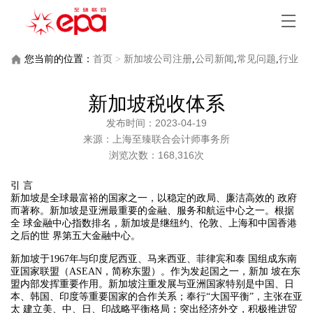
您当前的位置：
首页
>
新加坡公司注册
,
公司新闻
,
常见问题
,
行业
新闻
>
新加坡税收体系
新加坡税收体系
发布时间：2023-04-19
来源：上海至臻联合会计师事务所
浏览次数：168,316次
引 言
新加坡是全球最富裕的国家之一，以稳定的政局、廉洁高效的 政府
而著称。新加坡是亚洲最重要的金融、服务和航运中心之一。根据
全 球金融中心指数排名，新加坡是继纽约、伦敦、上海和中国香港
之后的世 界第五大金融中心。
新加坡于1967年与印度尼西亚、马来西亚、菲律宾和泰 国组成东南
亚国家联盟（ASEAN，简称东盟）。作为发起国之一，新加 坡在东
盟内部发挥重要作用。新加坡注重发展与亚洲国家特别是中国、日
本、韩国、印度等重要国家的合作关系；奉行“大国平衡”，主张在亚
太 建立美、中、日、印战略平衡格局；突出经济外交，积极推进贸