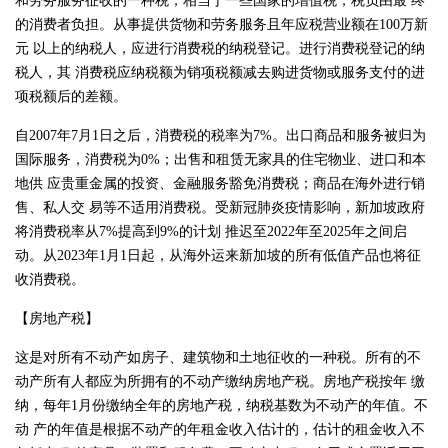
和劳务服务征收的一种税，相当于一些国家的增值税，税负由最 终
的消费者负担。从事提供货物和劳务服务且年应税营业额在100万新
元 以上的纳税人，应进行消费税的纳税登记。进行消费税登记的纳
税人，其 消费税应纳税额为销项税额减去购进货物或服务支付的进
项税额后的差额。
自2007年7月1日之后，消费税的税率为7%。出口商品和服务被归为
国际服务，消费税为0%；出售和租赁无家具的住宅物业、进口和本
地供 应贵重金属的投资、金融服务豁免消费税；商品在海外进行销
售、私人交 易等不适用消费税。受新冠肺炎疫情影响，新加坡政府
将消费税率从7%提高到9%的计划 推迟至2022年至2025年之间启
动。从2023年1月1日起，从海外运来新加坡的所有低值产品也将征
收消费税。
【房地产税】
这是对所有不动产如房子、建筑物和土地征收的一种税。所有的不
动产所有人都应为所拥有的不动产缴纳房地产税。房地产税按年 缴
纳，每年1月份缴纳全年的房地产税，纳税基数为不动产的年值。不
动 产的年值是根据不动产的年租金收入估计的，估计的租金收入不