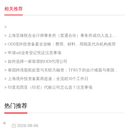
相关推荐
>
>
上海至臻联合会计师事务所（普通合伙）事务所成功入选上海市企业走出去专业服务联盟第二批
>
ODI境外投资备案全攻略：费用、材料、周期及代办机构推荐
>
申请odi业务登记凭证注意事项
>
如何选择一家靠谱的ODI代理公司
>
泰国跨境股权处置与关联方融资：TFRS下的会计难题与泰国利得税的“资本与收益”之争
>
上海境外投资备案再提速：全流程30个工作日
>
印度尼西亚（印尼）代账公司怎么选？注意事项
热门推荐
2026-08-06