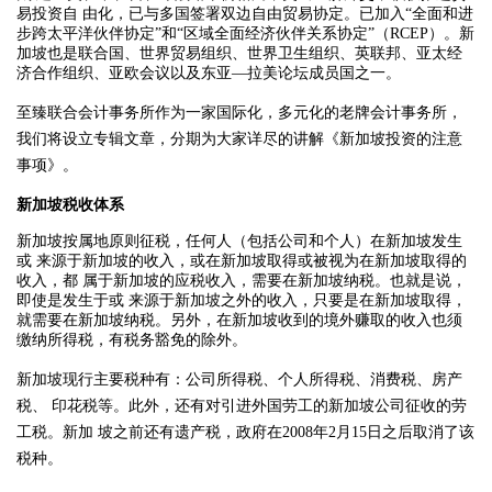
易投资自 由化，已与多国签署双边自由贸易协定。已加入“全面和进
步跨太平洋伙伴协定”和“区域全面经济伙伴关系协定”（RCEP）。新
加坡也是联合国、世界贸易组织、世界卫生组织、英联邦、亚太经
济合作组织、亚欧会议以及东亚—拉美论坛成员国之一。
至臻联合会计事务所作为一家国际化，多元化的老牌会计事务所，
我们将设立专辑文章，分期为大家详尽的讲解《新加坡投资的注意
事项》。
新加坡税收体系
新加坡按属地原则征税，任何人（包括公司和个人）在新加坡发生
或 来源于新加坡的收入，或在新加坡取得或被视为在新加坡取得的
收入，都 属于新加坡的应税收入，需要在新加坡纳税。也就是说，
即使是发生于或 来源于新加坡之外的收入，只要是在新加坡取得，
就需要在新加坡纳税。另外，在新加坡收到的境外赚取的收入也须
缴纳所得税，有税务豁免的除外。
新加坡现行主要税种有：公司所得税、个人所得税、消费税、房产
税、 印花税等。此外，还有对引进外国劳工的新加坡公司征收的劳
工税。新加 坡之前还有遗产税，政府在2008年2月15日之后取消了该
税种。