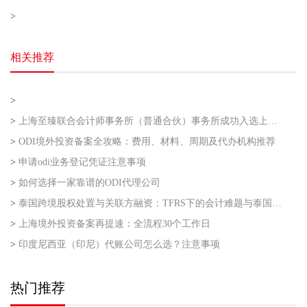
>
相关推荐
>
>
上海至臻联合会计师事务所（普通合伙）事务所成功入选上海市企业走出去专业服务联盟第二批
>
ODI境外投资备案全攻略：费用、材料、周期及代办机构推荐
>
申请odi业务登记凭证注意事项
>
如何选择一家靠谱的ODI代理公司
>
泰国跨境股权处置与关联方融资：TFRS下的会计难题与泰国利得税的“资本与收益”之争
>
上海境外投资备案再提速：全流程30个工作日
>
印度尼西亚（印尼）代账公司怎么选？注意事项
热门推荐