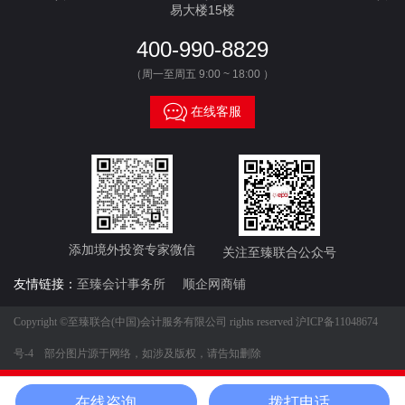
易大楼15楼
400-990-8829
（周一至周五 9:00 ~ 18:00 ）

在线客服
添加境外投资专家微信
关注至臻联合公众号
友情链接：
至臻会计事务所
顺企网商铺
Copyright ©至臻联合(中国)会计服务有限公司 rights reserved
沪ICP备11048674
号-4
部分图片源于网络，如涉及版权，请告知删除




在线咨询
拨打电话