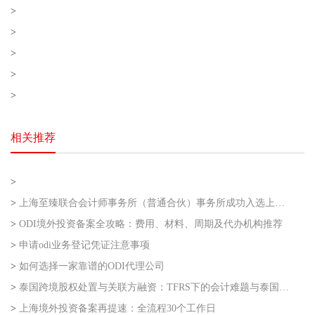
>
>
>
>
>
相关推荐
>
>
上海至臻联合会计师事务所（普通合伙）事务所成功入选上海市企业走出去专业服务联盟第二批
>
ODI境外投资备案全攻略：费用、材料、周期及代办机构推荐
>
申请odi业务登记凭证注意事项
>
如何选择一家靠谱的ODI代理公司
>
泰国跨境股权处置与关联方融资：TFRS下的会计难题与泰国利得税的“资本与收益”之争
>
上海境外投资备案再提速：全流程30个工作日